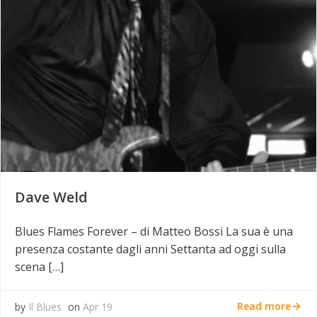
Dave Weld
Blues Flames Forever – di Matteo Bossi La sua è una
presenza costante dagli anni Settanta ad oggi sulla
scena […]
Read more
by
Il Blues
on
Apr 19