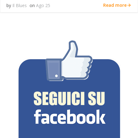
Read more
by
Il Blues
on
Ago 25