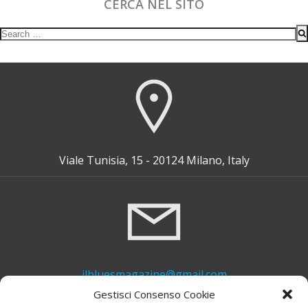
CERCA NEL SITO
Search
for:
Viale Tunisia, 15 - 20124 Milano, Italy
ilbluesmagazine@gmail.com
Gestisci Consenso Cookie