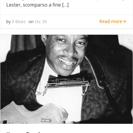
Lester, scomparso a fine […]
Read more
by
Il Blues
on
Dic 30