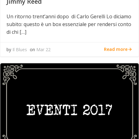
Jimmy Reed
Un ritorno trent’anni dopo di Carlo Gerelli Lo diciamo
subito: questo è un box essenziale per rendersi conto
di chi […]
Read more
by
Il Blues
on
Mar 22