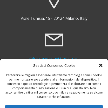
Viale Tunisia, 15 - 20124 Milano, Italy
ilbluesmagazine@gmail.com
Gestisci Consenso Cookie
Per fornire le migliori esperienze, utilizziamo tecnologie come i cookie
per memorizzare e/o accedere alle informazioni del dispositivo. Il
consenso a queste tecnologie ci permetterà di elaborare dati come il
comportamento di navigazione o ID unici su questo sito. Non
acconsentire o ritirare il consenso può influire negativamente su alcune
caratteristiche e funzioni.
+39 339 748 6635