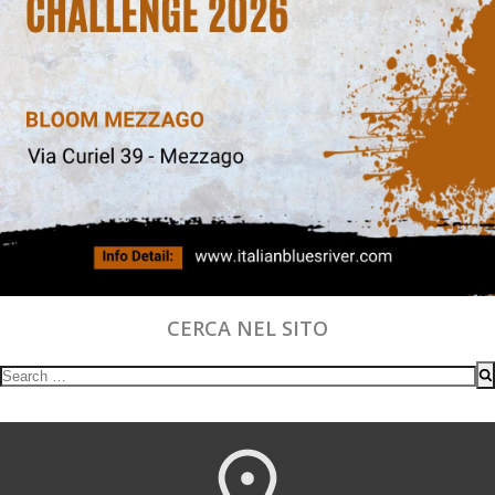
CERCA NEL SITO
Search
for: