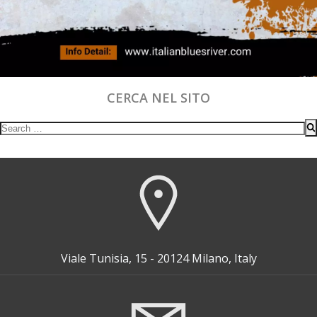
CERCA NEL SITO
Search
for:
Viale Tunisia, 15 - 20124 Milano, Italy