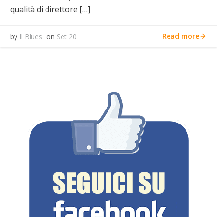
qualità di direttore […]
Read more
by
Il Blues
on
Set 20