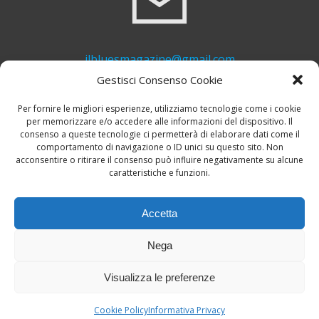
ilbluesmagazine@gmail.com
Gestisci Consenso Cookie
Per fornire le migliori esperienze, utilizziamo tecnologie come i cookie
per memorizzare e/o accedere alle informazioni del dispositivo. Il
consenso a queste tecnologie ci permetterà di elaborare dati come il
comportamento di navigazione o ID unici su questo sito. Non
acconsentire o ritirare il consenso può influire negativamente su alcune
caratteristiche e funzioni.
+39 339 748 6635
Accetta
Nega
Visualizza le preferenze
© 2026 Il Blues Magazine. Powered by
A-Z Blues
Cookie Policy
Informativa Privacy