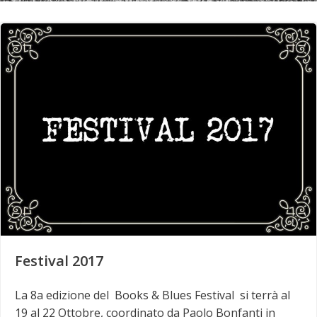
Festival 2017
La 8a edizione del Books & Blues Festival si terrà al
19 al 22 Ottobre, coordinato da Paolo Bonfanti in