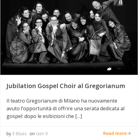
Jubilation Gospel Choir al Gregorianum
Il teatro Gregorianum di Milano ha nuovamente
avuto l’opportunità di offrire una serata dedicata al
gospel: dopo le esibizioni che […]
Read more
by
Il Blues
on
Gen 9