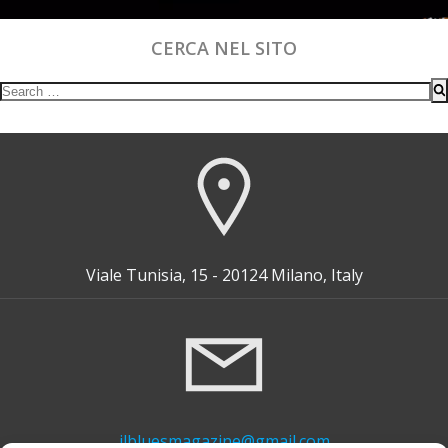
CERCA NEL SITO
Search
for:
Viale Tunisia, 15 - 20124 Milano, Italy
ilbluesmagazine@gmail.com