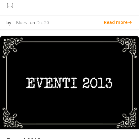
[…]
Read more
by
Il Blues
on
Dic 20