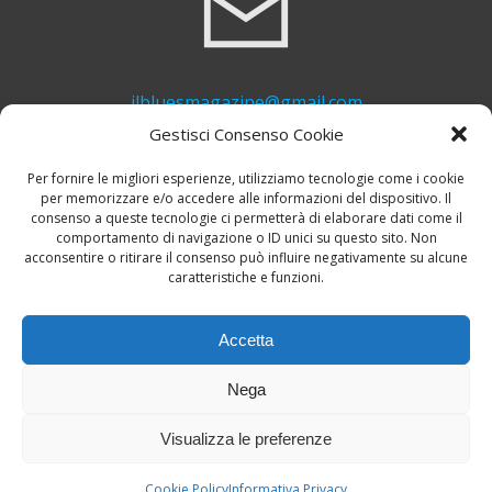
ilbluesmagazine@gmail.com
Gestisci Consenso Cookie
Per fornire le migliori esperienze, utilizziamo tecnologie come i cookie
per memorizzare e/o accedere alle informazioni del dispositivo. Il
consenso a queste tecnologie ci permetterà di elaborare dati come il
comportamento di navigazione o ID unici su questo sito. Non
acconsentire o ritirare il consenso può influire negativamente su alcune
caratteristiche e funzioni.
+39 339 748 6635
Accetta
Nega
Visualizza le preferenze
© 2026 Il Blues Magazine. Powered by
A-Z Blues
Cookie Policy
Informativa Privacy