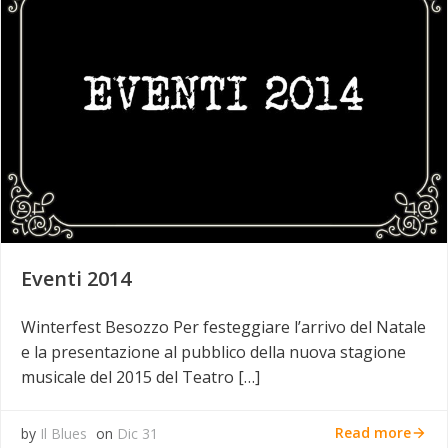
Eventi 2014
Winterfest Besozzo Per festeggiare l’arrivo del Natale
e la presentazione al pubblico della nuova stagione
musicale del 2015 del Teatro […]
Read more
by
Il Blues
on
Dic 31