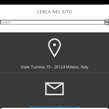
CERCA NEL SITO
Search
for:
Viale Tunisia, 15 - 20124 Milano, Italy
ilbluesmagazine@gmail.com