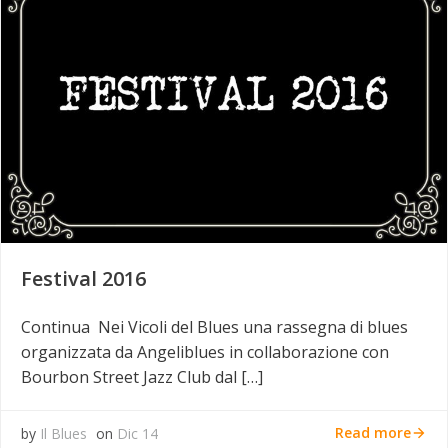
Festival 2016
Continua Nei Vicoli del Blues una rassegna di blues
organizzata da Angeliblues in collaborazione con
Bourbon Street Jazz Club dal […]
Read more
by
Il Blues
on
Dic 14