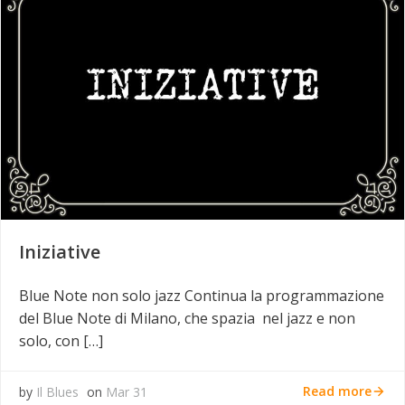
Iniziative
Blue Note non solo jazz Continua la programmazione
del Blue Note di Milano, che spazia nel jazz e non
solo, con […]
Read more
by
Il Blues
on
Mar 31