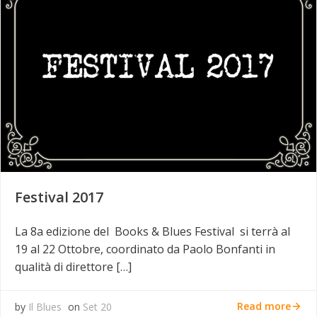
Festival 2017
La 8a edizione del Books & Blues Festival si terrà al
19 al 22 Ottobre, coordinato da Paolo Bonfanti in
qualità di direttore […]
Read more
by
Il Blues
on
Set 20