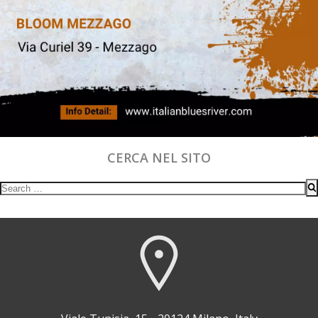
CERCA NEL SITO
Search
for: