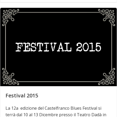
Festival 2015
La 12a edizione del Castelfranco Blues Festival si
terrà dal 10 al 13 Dicembre presso il Teatro Dadà in