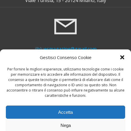
Viale Tunisia, 15 - 20124 Milano, Italy
ilbluesmagazine@gmail.com
Gestisci Consenso Cookie
Per fornire le migliori esperienze, utilizziamo tecnologie come i cookie
per memorizzare e/o accedere alle informazioni del dispositivo. Il
consenso a queste tecnologie ci permetterà di elaborare dati come il
comportamento di navigazione o ID unici su questo sito. Non
acconsentire o ritirare il consenso può influire negativamente su alcune
caratteristiche e funzioni.
+39 339 748 6635
Accetta
Nega