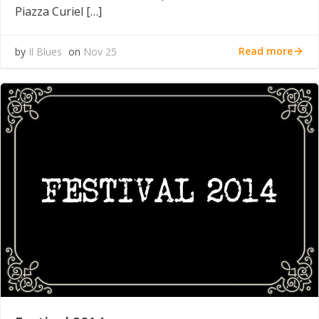
Piazza Curiel […]
Read more
by
Il Blues
on
Nov 25