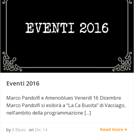
Eventi 2016
Marco Pandolfi e Amenoblues Venerdì 16 Dicembre
Marco Pandolfi si esibirà a “La Ca Buoita” di Vacciago,
nell’ambito della programmazione […]
Read more
by
Il Blues
on
Dic 14