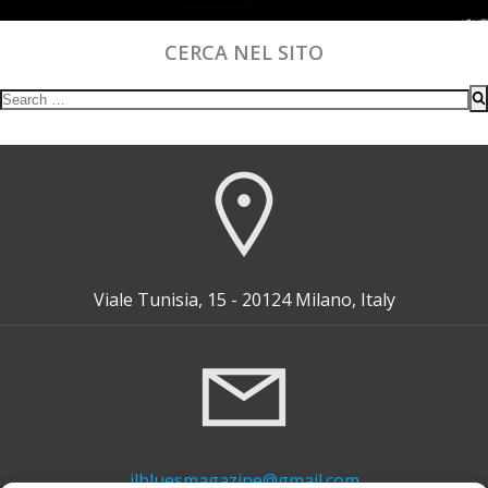
CERCA NEL SITO
Search
for:
Viale Tunisia, 15 - 20124 Milano, Italy
ilbluesmagazine@gmail.com