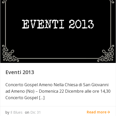
Eventi 2013
Concerto Gospel Ameno Nella Chiesa di San Giovanni
ad Ameno (No) – Domenica 22 Dicembre alle ore 14,30
Concerto Gospel […]
Read more
by
Il Blues
on
Dic 31