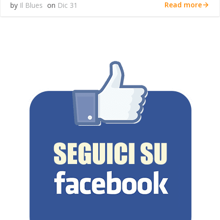
Read more
by
Il Blues
on
Dic 31