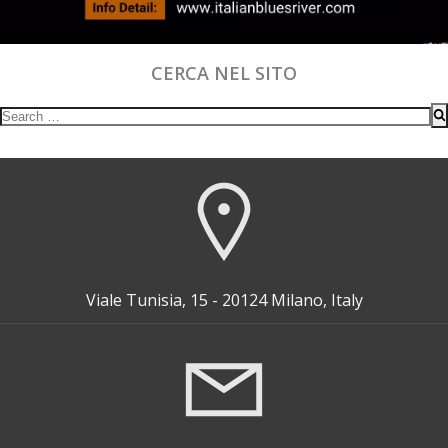
CERCA NEL SITO
Search
for:
Viale Tunisia, 15 - 20124 Milano, Italy