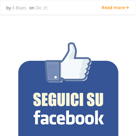
Read more
by
Il Blues
on
Dic 31