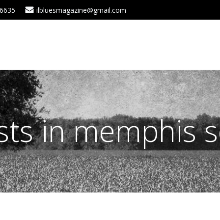
 6635
ilbluesmagazine@gmail.com
sts in memphis s