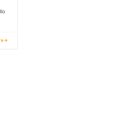
llo
re