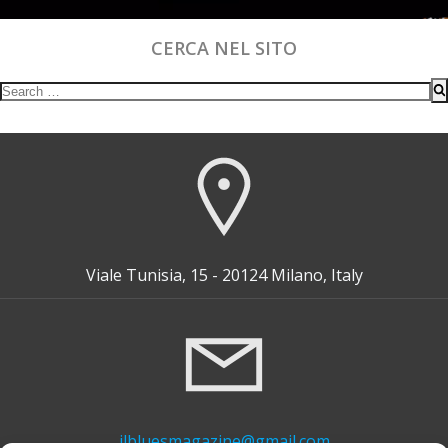
CERCA NEL SITO
Search
for:
Viale Tunisia, 15 - 20124 Milano, Italy
ilbluesmagazine@gmail.com