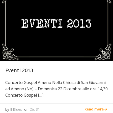
Eventi 2013
Concerto Gospel Ameno Nella Chiesa di San Giovanni
ad Ameno (No) – Domenica 22 Dicembre alle ore 14,30
Concerto Gospel […]
Read more
by
Il Blues
on
Dic 31