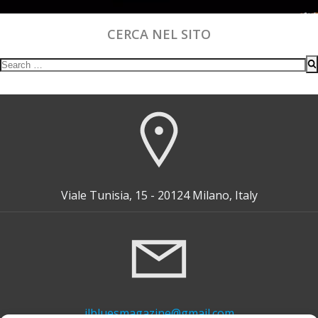
CERCA NEL SITO
Search
for:
Viale Tunisia, 15 - 20124 Milano, Italy
ilbluesmagazine@gmail.com