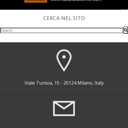
CERCA NEL SITO
Search
for:
Viale Tunisia, 15 - 20124 Milano, Italy