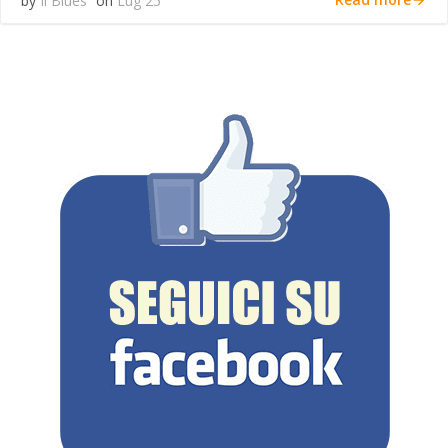
by
Il Blues
on
Lug 25