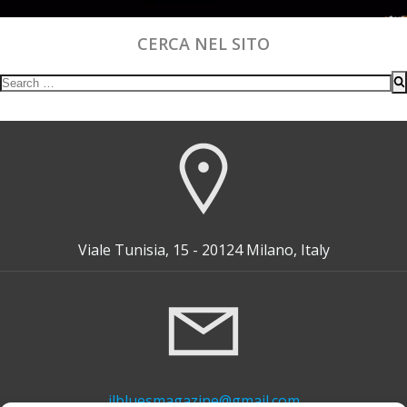
CERCA NEL SITO
Search
for:
Viale Tunisia, 15 - 20124 Milano, Italy
ilbluesmagazine@gmail.com