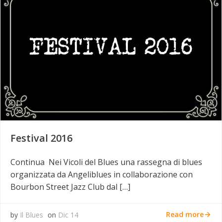
Festival 2016
Continua Nei Vicoli del Blues una rassegna di blues
organizzata da Angeliblues in collaborazione con
Bourbon Street Jazz Club dal […]
Read more
by
Il Blues
on
Dic 14