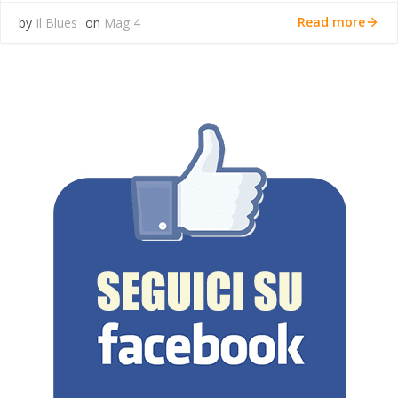
Read more
by
Il Blues
on
Mag 4