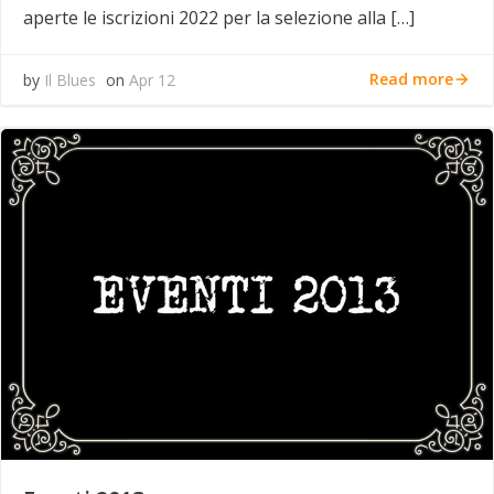
aperte le iscrizioni 2022 per la selezione alla […]
Read more
by
Il Blues
on
Apr 12