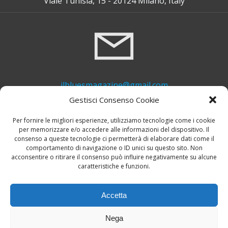
Viale Tunisia, 15 - 20124 Milano, Italy
ilbluesmagazine@gmail.com
Gestisci Consenso Cookie
Per fornire le migliori esperienze, utilizziamo tecnologie come i cookie
per memorizzare e/o accedere alle informazioni del dispositivo. Il
consenso a queste tecnologie ci permetterà di elaborare dati come il
comportamento di navigazione o ID unici su questo sito. Non
acconsentire o ritirare il consenso può influire negativamente su alcune
caratteristiche e funzioni.
+39 339 748 6635
Accetta
Nega