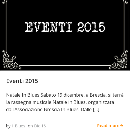
Eventi 2015
Natale In Blues Sabato 19 dicembre, a Brescia, si terrà
la rassegna musicale Natale in Blues, organizzata
dall’Associazione Brescia In Blues. Dalle […]
Read more
by
Il Blues
on
Dic 16