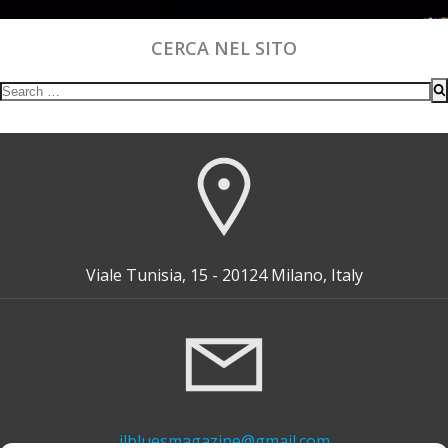
CERCA NEL SITO
Search
for:
Viale Tunisia, 15 - 20124 Milano, Italy
ilbluesmagazine@gmail.com