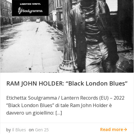
RAM JOHN HOLDER: “Black London Blues”
Etichetta: Soulgramma / Lantern Records (EU) – 2022
“Black London Blues” di tale Ram John Holder è
davvero un gioiellino: […]
Read more
by
Il Blues
on
Gen 25