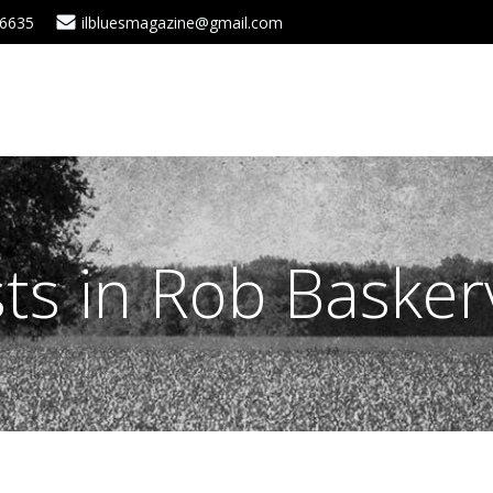
 6635
ilbluesmagazine@gmail.com
ts in Rob Baskerv