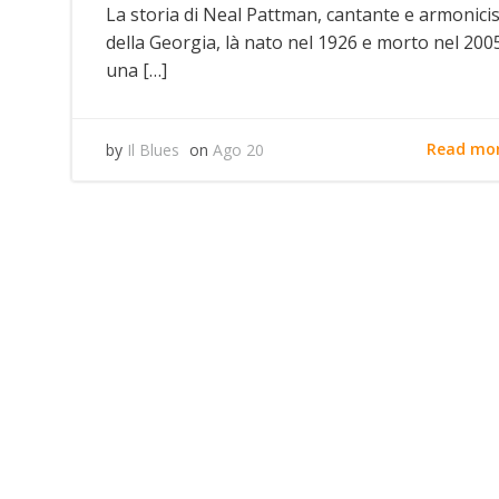
La storia di Neal Pattman, cantante e armonici
della Georgia, là nato nel 1926 e morto nel 2005
una […]
Read mo
by
Il Blues
on
Ago 20