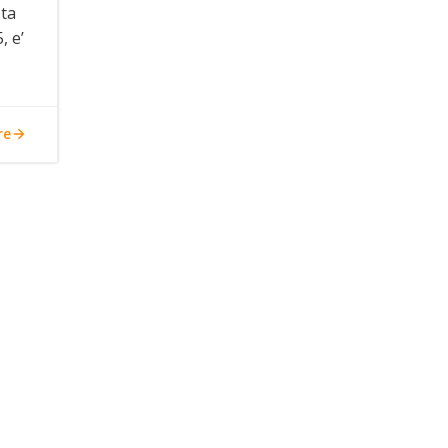
sta
, e’
re