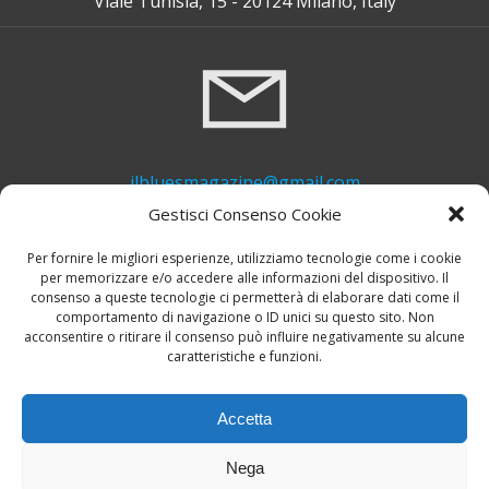
Viale Tunisia, 15 - 20124 Milano, Italy
ilbluesmagazine@gmail.com
Gestisci Consenso Cookie
Per fornire le migliori esperienze, utilizziamo tecnologie come i cookie
per memorizzare e/o accedere alle informazioni del dispositivo. Il
consenso a queste tecnologie ci permetterà di elaborare dati come il
comportamento di navigazione o ID unici su questo sito. Non
acconsentire o ritirare il consenso può influire negativamente su alcune
caratteristiche e funzioni.
+39 339 748 6635
Accetta
Nega