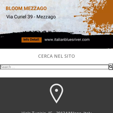
CERCA NEL SITO
Search
for: