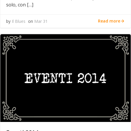
solo, con […]
Read more
by
Il Blues
on
Mar 31