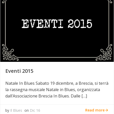
Eventi 2015
Natale In Blues Sabato 19 dicembre, a Brescia, si terrà
la rassegna musicale Natale in Blues, organizzata
dall’Associazione Brescia In Blues. Dalle […]
Read more
by
Il Blues
on
Dic 16