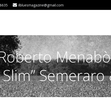
 6635
ilbluesmagazine@gmail.com
n Roberto Menabò
Slim” Semeraro 