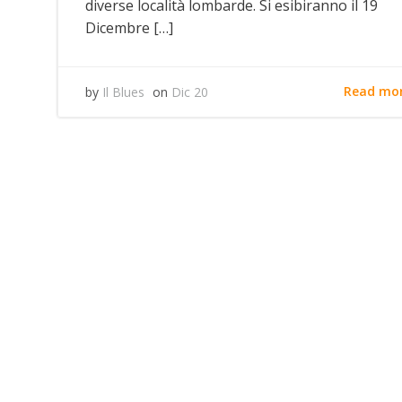
diverse località lombarde. Si esibiranno il 19
Dicembre […]
Read mo
by
Il Blues
on
Dic 20