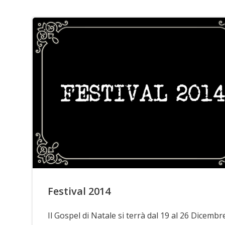
Festival 2014
Il Gospel di Natale si terrà dal 19 al 26 Dicembr