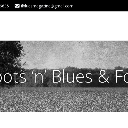
 6635
ilbluesmagazine@gmail.com
oots ‘n’ Blues & F