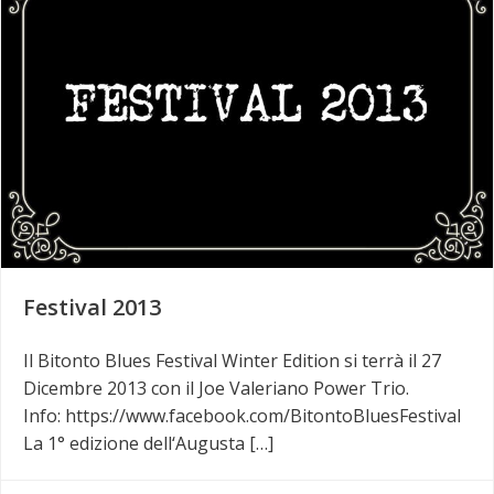
Festival 2013
Il Bitonto Blues Festival Winter Edition si terrà il 27
Dicembre 2013 con il Joe Valeriano Power Trio.
Info: https://www.facebook.com/BitontoBluesFestival
La 1° edizione dell‘Augusta […]