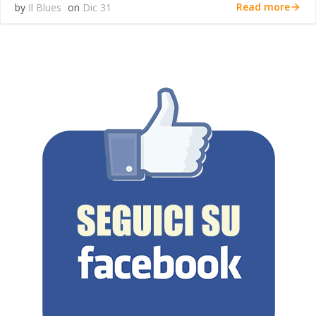
Read more
by
Il Blues
on
Dic 31