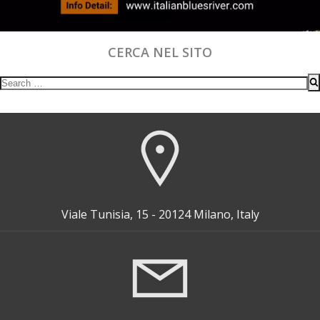
CERCA NEL SITO
Search
for:
Viale Tunisia, 15 - 20124 Milano, Italy