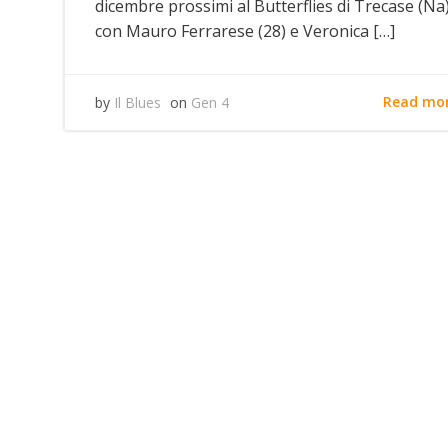
dicembre prossimi al Butterflies di Trecase (Na)
con Mauro Ferrarese (28) e Veronica […]
Read mo
by
Il Blues
on
Gen 4