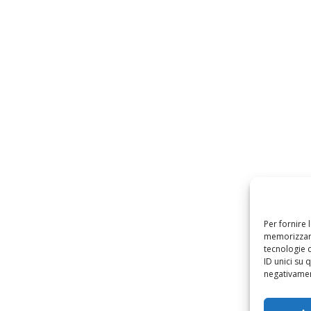
Per fornire 
memorizzare
tecnologie 
ID unici su 
negativament