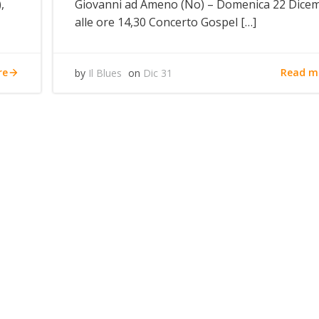
,
Giovanni ad Ameno (No) – Domenica 22 Dice
alle ore 14,30 Concerto Gospel […]
re
Read m
by
Il Blues
on
Dic 31