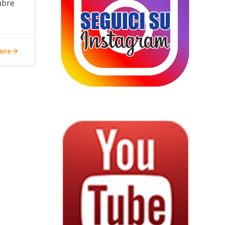
mbre
ore