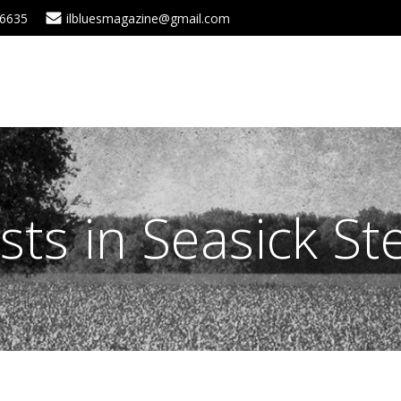
 6635
ilbluesmagazine@gmail.com
sts in Seasick St