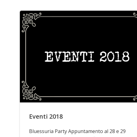
Eventi 2018
Bluessuria Party Appuntamento al 28 e 29