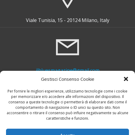
Viale Tunisia, 15 - 20124 Milano, Italy
ilbluesmagazine@gmail.com
Gestisci Consenso Cookie
Per fornire le migliori esperienze, utilizziamo tecnologie come i cookie
per memorizzare e/o accedere alle informazioni del dispositivo. Il
consenso a queste tecnologie ci permetterà di elaborare dati come il
comportamento di navigazione o ID unici su questo sito. Non
acconsentire o ritirare il consenso può influire negativamente su alcune
caratteristiche e funzioni.
+39 339 748 6635