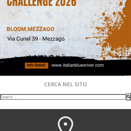
CERCA NEL SITO
Search
for: