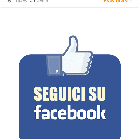
by
Il Blues
on
Gen 4