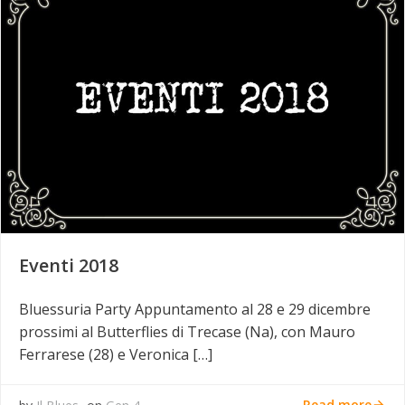
Eventi 2018
Bluessuria Party Appuntamento al 28 e 29 dicembre
prossimi al Butterflies di Trecase (Na), con Mauro
Ferrarese (28) e Veronica […]
Read more