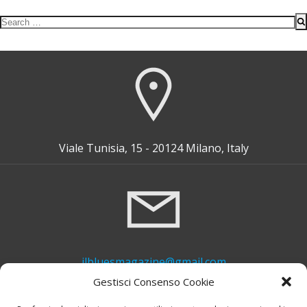
Search
for:
Viale Tunisia, 15 - 20124 Milano, Italy
ilbluesmagazine@gmail.com
Gestisci Consenso Cookie