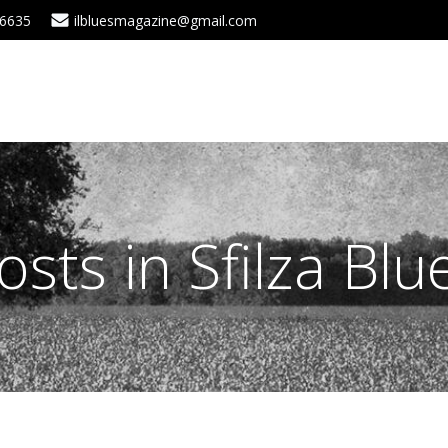
 6635
ilbluesmagazine@gmail.com
osts in Sfilza Blu