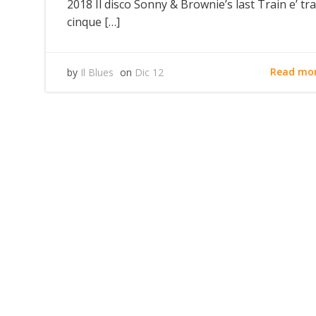
2018 Il disco Sonny & Brownie’s last Train e’ tra
cinque […]
Read mo
by
Il Blues
on
Dic 12