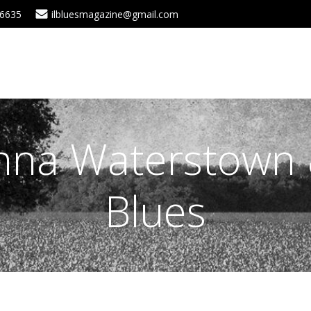
 6635
ilbluesmagazine@gmail.com
anna Waterstown
Blues