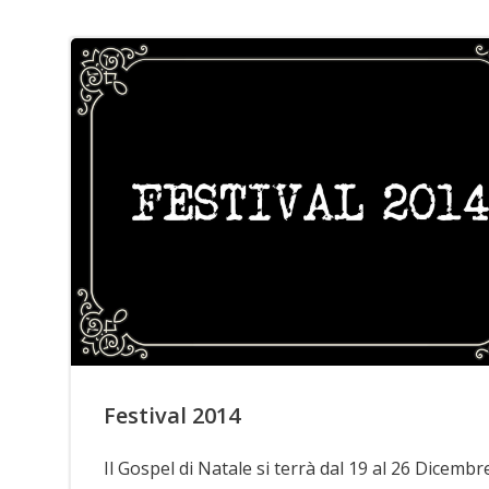
Festival 2014
Il Gospel di Natale si terrà dal 19 al 26 Dicembr