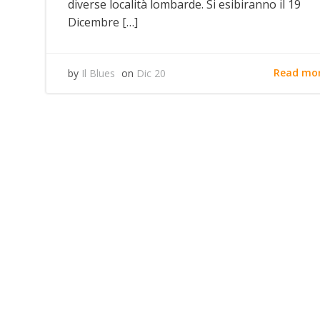
diverse località lombarde. Si esibiranno il 19
Dicembre […]
Read mo
by
Il Blues
on
Dic 20