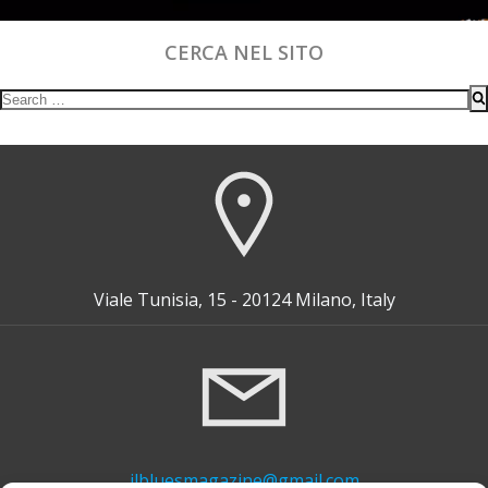
CERCA NEL SITO
Search
for:
Viale Tunisia, 15 - 20124 Milano, Italy
ilbluesmagazine@gmail.com