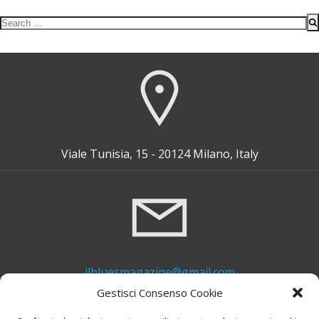
Search
for:
Viale Tunisia, 15 - 20124 Milano, Italy
ilbluesmagazine@gmail.com
Gestisci Consenso Cookie