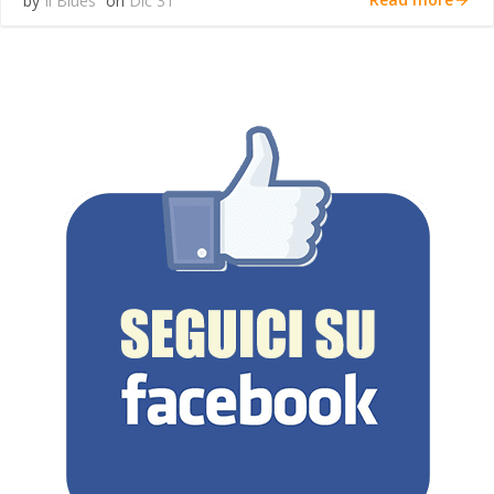
by
Il Blues
on
Dic 31