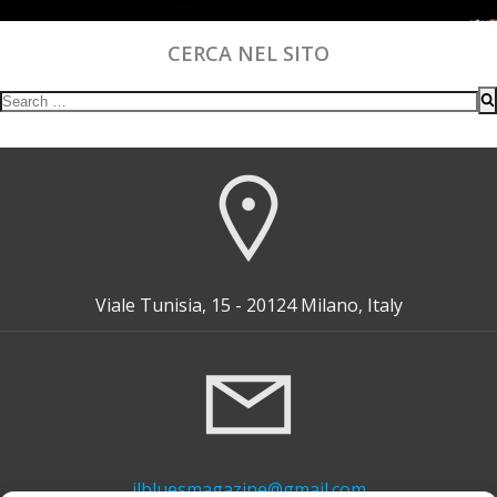
CERCA NEL SITO
Search
for:
Viale Tunisia, 15 - 20124 Milano, Italy
ilbluesmagazine@gmail.com