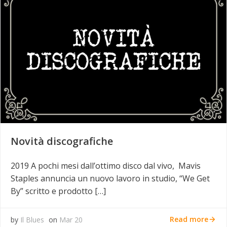
Novità discografiche
2019 A pochi mesi dall’ottimo disco dal vivo, Mavis
Staples annuncia un nuovo lavoro in studio, “We Get
By” scritto e prodotto […]
Read more
by
Il Blues
on
Mar 20