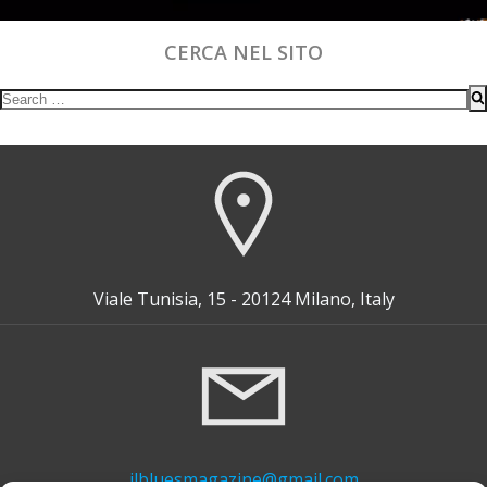
CERCA NEL SITO
Search
for:
Viale Tunisia, 15 - 20124 Milano, Italy
ilbluesmagazine@gmail.com