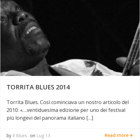
TORRITA BLUES 2014
Torrita Blues. Così cominciava un nostro articolo del
2010: «….ventiduesima edizione per uno dei festival
più longevi del panorama italiano […]
Read more
by
Il Blues
on
Lug 13