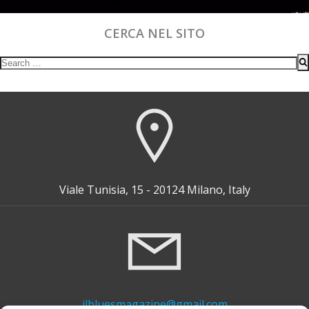
CERCA NEL SITO
Search
for:
Viale Tunisia, 15 - 20124 Milano, Italy
ilbluesmagazine@gmail.com