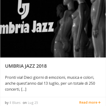
UMBRIA JAZZ 2018
Pronti via! Dieci giorni di emozioni, musica e colori,
anche quest’anno dal 13 luglio, per un totale di 250
concerti, […]
Read more
by
Il Blues
on
Lug 25