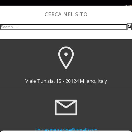
CERCA NEL SITO
Search
for:
Viale Tunisia, 15 - 20124 Milano, Italy
ilbluesmagazine@gmail.com