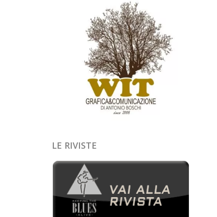
LE RIVISTE