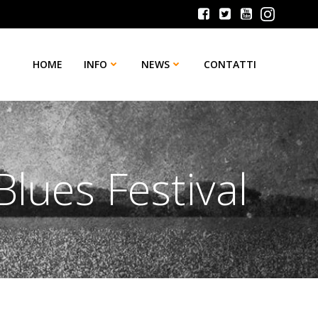
HOME
INFO
NEWS
CONTATTI
Blues Festival