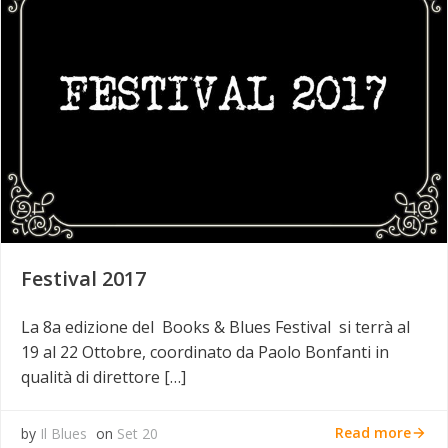
Festival 2017
La 8a edizione del Books & Blues Festival si terrà al
19 al 22 Ottobre, coordinato da Paolo Bonfanti in
qualità di direttore […]
Read more
by
Il Blues
on
Set 20