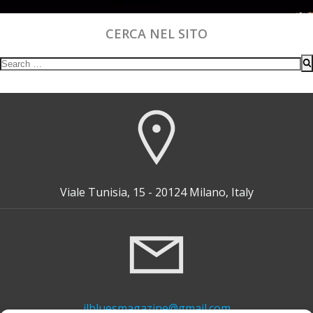
CERCA NEL SITO
Search
for:
Viale Tunisia, 15 - 20124 Milano, Italy
ilbluesmagazine@gmail.com