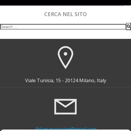
CERCA NEL SITO
Search
for:
Viale Tunisia, 15 - 20124 Milano, Italy
ilbluesmagazine@gmail.com