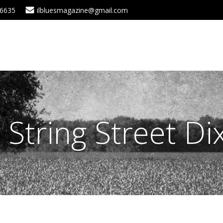
 6635
ilbluesmagazine@gmail.com
 String Street D