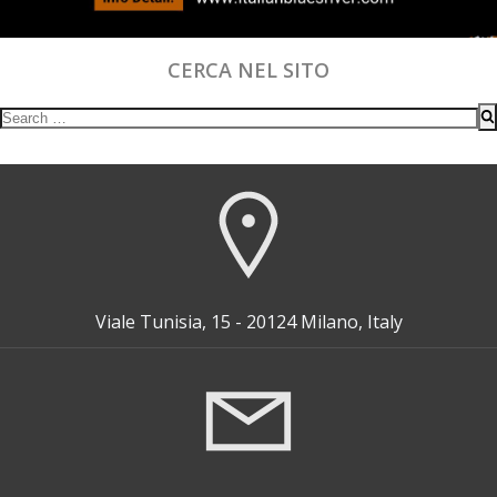
CERCA NEL SITO
Search
for:
Viale Tunisia, 15 - 20124 Milano, Italy