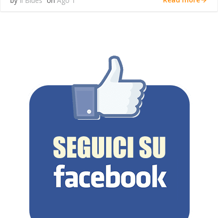
by
Il Blues
on
Ago 1