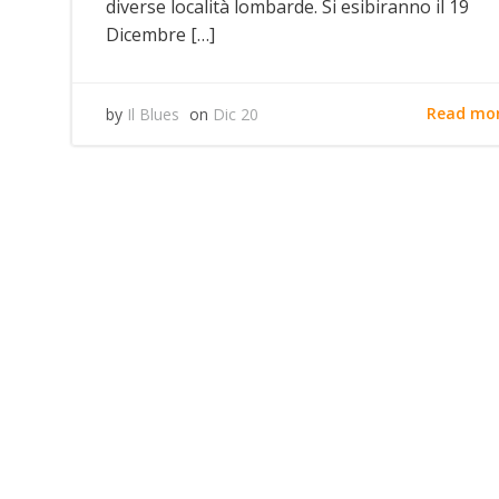
diverse località lombarde. Si esibiranno il 19
Dicembre […]
Read mo
by
Il Blues
on
Dic 20