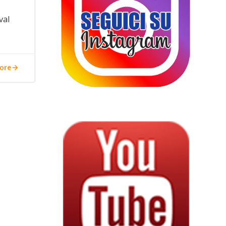
val
ore