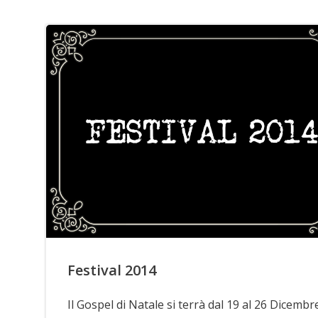
Festival 2014
Il Gospel di Natale si terrà dal 19 al 26 Dicembr