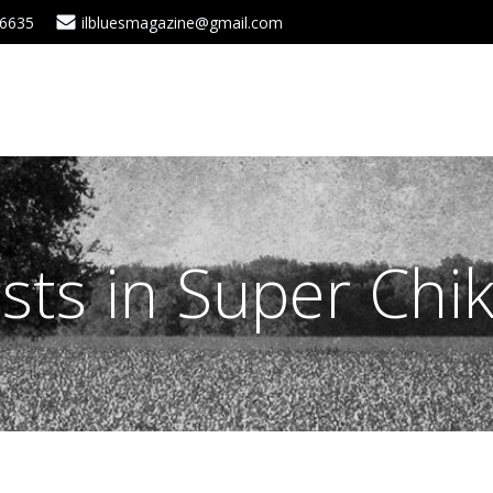
 6635
ilbluesmagazine@gmail.com
sts in Super Chi