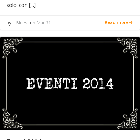
solo, con […]
Read more
by
Il Blues
on
Mar 31