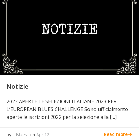
Notizie
2023 APERTE LE SELEZIONI ITALIANE 2023 PER
L’EUROPEAN BLUES CHALLENGE Sono ufficialmente
aperte le iscrizioni 2022 per la selezione alla […]
Read more
by
Il Blues
on
Apr 12