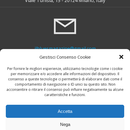
Viale Tunisia, 15 - 20124 Milano, Italy
ilbluesmagazine@gmail.com
Gestisci Consenso Cookie
Per fornire le migliori esperienze, utilizziamo tecnologie come i cookie
per memorizzare e/o accedere alle informazioni del dispositivo. Il
consenso a queste tecnologie ci permetterà di elaborare dati come il
comportamento di navigazione o ID unici su questo sito. Non
acconsentire o ritirare il consenso può influire negativamente su alcune
caratteristiche e funzioni.
+39 339 748 6635
Accetta
Nega