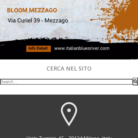
CERCA NEL SITO
Search
for: