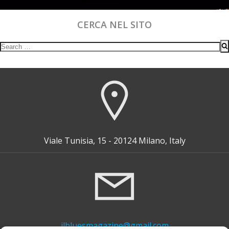
CERCA NEL SITO
Search
for:
Viale Tunisia, 15 - 20124 Milano, Italy
ilbluesmagazine@gmail.com