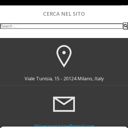
CERCA NEL SITO
Search
for:
Viale Tunisia, 15 - 20124 Milano, Italy
ilbluesmagazine@gmail.com