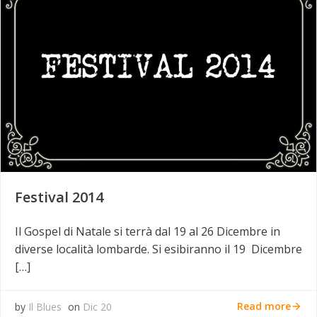
Festival 2014
Il Gospel di Natale si terrà dal 19 al 26 Dicembre in
diverse località lombarde. Si esibiranno il 19 Dicembre
[…]
Read more
by
Il Blues
on
Dic 20