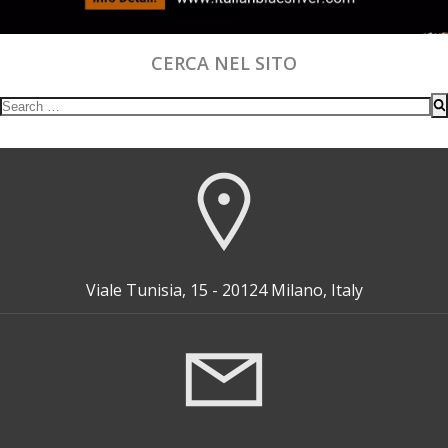
CERCA NEL SITO
Search
for:
Viale Tunisia, 15 - 20124 Milano, Italy