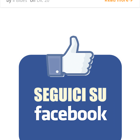
by
Il Blues
on
Dic 20