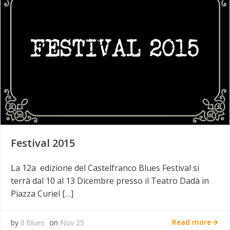
Festival 2015
La 12a edizione del Castelfranco Blues Festival si
terrà dal 10 al 13 Dicembre presso il Teatro Dadà in
Piazza Curiel […]
Read more
by
Il Blues
on
Nov 25