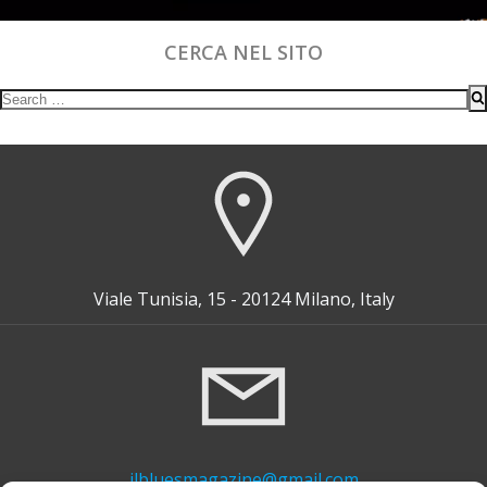
CERCA NEL SITO
Search
for:
Viale Tunisia, 15 - 20124 Milano, Italy
ilbluesmagazine@gmail.com