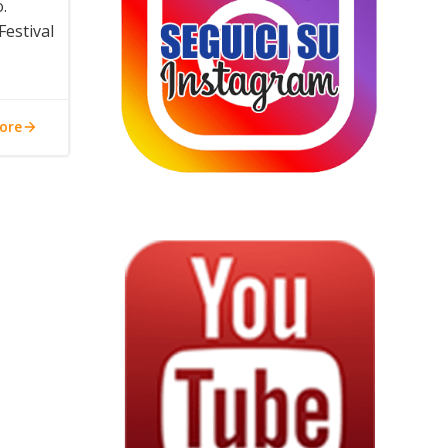
.
estival
ore