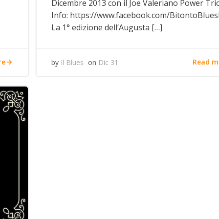
Dicembre 2013 con il Joe Valeriano Power Trio
Info: https://www.facebook.com/BitontoBluesF
La 1° edizione dell‘Augusta […]
re
Read m
by
Il Blues
on
Dic 31