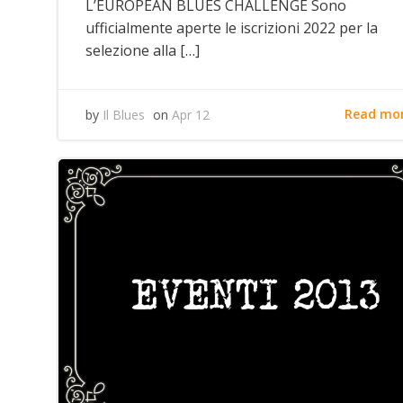
L’EUROPEAN BLUES CHALLENGE Sono
ufficialmente aperte le iscrizioni 2022 per la
selezione alla […]
Read mo
by
Il Blues
on
Apr 12