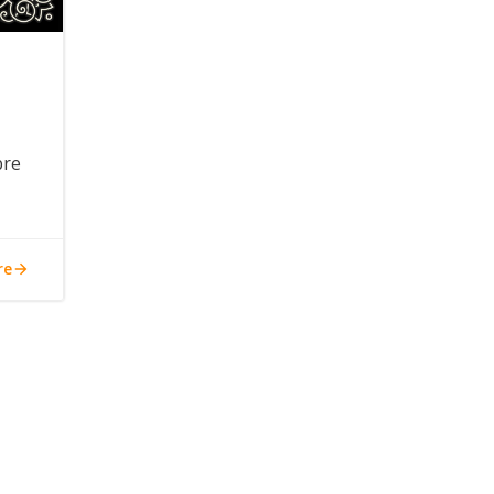
bre
re