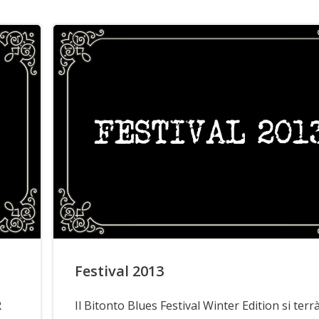
Festival 2013
R
Il Bitonto Blues Festival Winter Edition si terrà