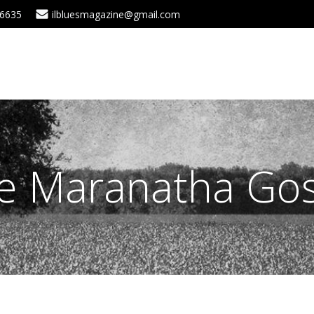
 6635
ilbluesmagazine@gmail.com
he Maranatha Gos