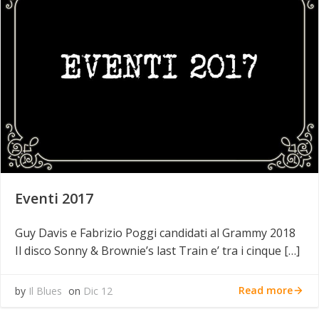
Eventi 2017
Guy Davis e Fabrizio Poggi candidati al Grammy 2018
Il disco Sonny & Brownie’s last Train e’ tra i cinque […]
Read more
by
Il Blues
on
Dic 12