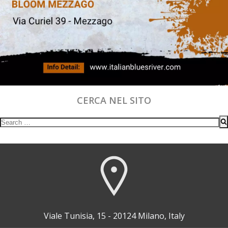
CERCA NEL SITO
Search
for:
Viale Tunisia, 15 - 20124 Milano, Italy