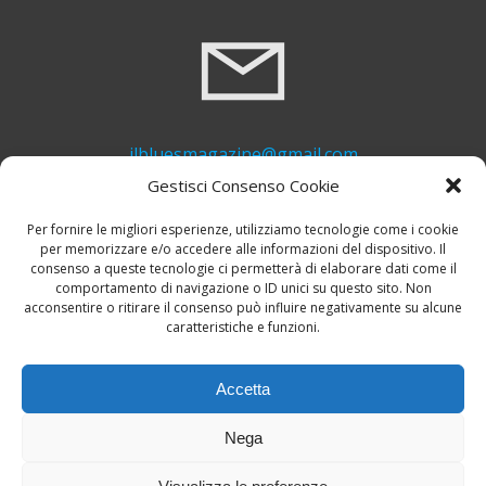
ilbluesmagazine@gmail.com
Gestisci Consenso Cookie
Per fornire le migliori esperienze, utilizziamo tecnologie come i cookie
per memorizzare e/o accedere alle informazioni del dispositivo. Il
consenso a queste tecnologie ci permetterà di elaborare dati come il
comportamento di navigazione o ID unici su questo sito. Non
acconsentire o ritirare il consenso può influire negativamente su alcune
caratteristiche e funzioni.
+39 339 748 6635
Accetta
Nega